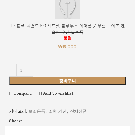
넥
슬
이
밴
링
어
드
운
폰
5.0
전
1
×
흰색 넥밴드 5.0 헤드셋 블루투스 이어폰 / 무선 노이즈 캔
/
헤
필
슬링 운전 필수품
무
드
수
품절
선
셋
품
노
₩
15,000
블
이
루
즈
투
캔
스
슬
이
링
장바구니
어
운
폰
전
Compare
Add to wishlist
/
필
무
수
선
카테고리:
보조용품
,
소형 가전
,
전체상품
품
노
Share:
이
즈
캔