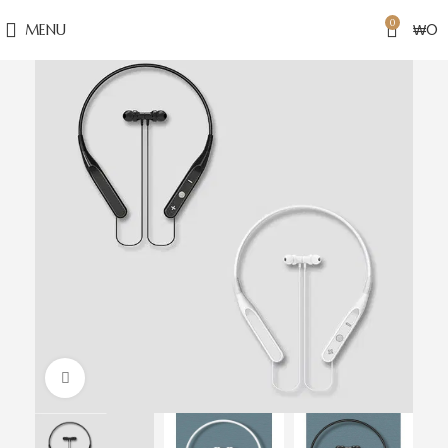
0
MENU
₩
0
Click to enlarge