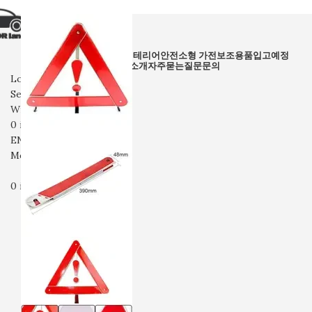
전체상품
거치대
정리
인테리어
안전
소형 가전
보조용품
입고예정
회사소개
자주묻는질문
문의
Login / Register
Search
Wishlist
0
items
₩
0
ENG
Menu
0
items
₩
0