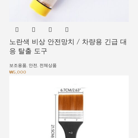
노란색 비상 안전망치 / 차량용 긴급 대
응 탈출 도구
보조용품
,
안전
,
전체상품
₩
5,000