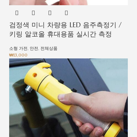
검정색 미니 차량용 LED 음주측정기 /
키링 알코올 휴대용품 실시간 측정
소형 가전
,
안전
,
전체상품
₩
13,000