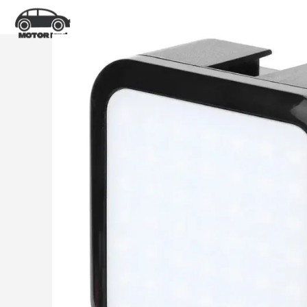
전
Login / Register
Search
Wishlist
0
items
₩
0
ENG
Menu
0
items
₩
0