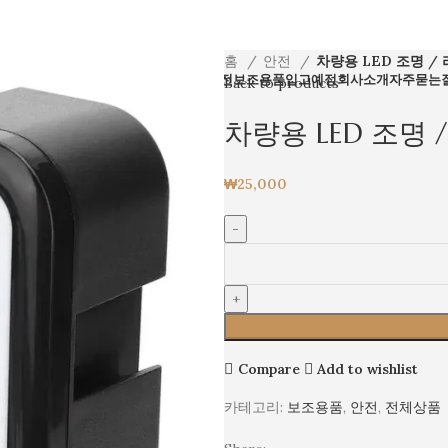
홈
안전
차량용 LED 조명 /
체상품
거치대
정리
인테리어
안전
소형 가전
보조용품
입고예정
회사소개
자주묻는
Back to products
차량용 LED 조명
₩
25,000
Compare
Add to wishlist
카테고리:
보조용품
,
안전
,
전체상품