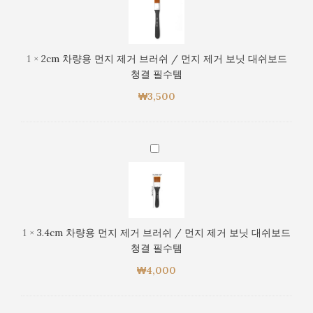
량
제
용
거
먼
보
지
1
×
2cm 차량용 먼지 제거 브러쉬 / 먼지 제거 보닛 대쉬보드
닛
제
청결 필수템
대
거
쉬
₩
3,500
브
보
러
드
쉬
청
/
3.4cm
결
먼
차
필
지
량
수
제
용
템
거
먼
보
지
1
×
3.4cm 차량용 먼지 제거 브러쉬 / 먼지 제거 보닛 대쉬보드
닛
제
청결 필수템
대
거
쉬
₩
4,000
브
보
러
드
쉬
청