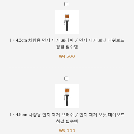
/
4.2cm
결
먼
차
필
지
량
수
제
용
템
거
먼
보
지
1
×
4.2cm 차량용 먼지 제거 브러쉬 / 먼지 제거 보닛 대쉬보드
닛
제
청결 필수템
대
거
쉬
₩
4,500
브
보
러
드
쉬
청
/
4.9cm
결
먼
차
필
지
량
수
제
용
템
거
먼
보
지
1
×
4.9cm 차량용 먼지 제거 브러쉬 / 먼지 제거 보닛 대쉬보드
닛
제
청결 필수템
대
거
쉬
₩
5,000
브