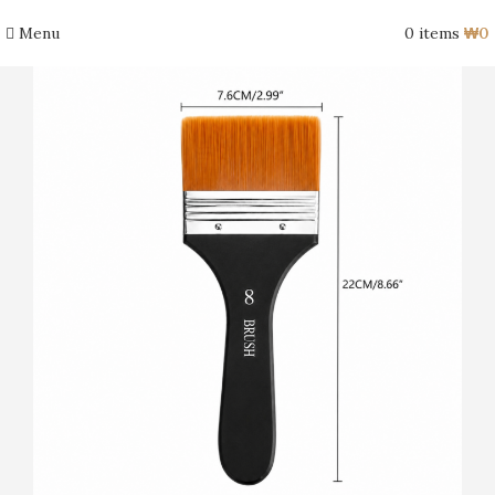
Menu
0
items
₩
0