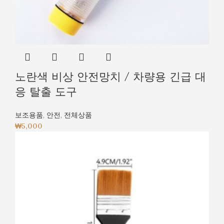
노란색 비상 안전망치 / 차량용 긴급 대
응 탈출 도구
보조용품
,
안전
,
전체상품
₩
5,000