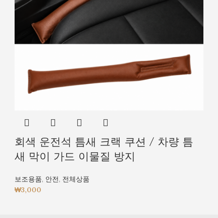
회색 운전석 틈새 크랙 쿠션 / 차량 틈
새 막이 가드 이물질 방지
보조용품
,
안전
,
전체상품
₩
3,000