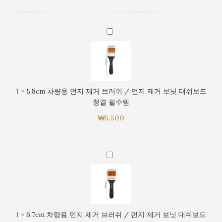
보
러
드
쉬
청
/
5.8cm
결
먼
차
필
지
량
수
제
용
템
거
먼
보
지
1
×
5.8cm 차량용 먼지 제거 브러쉬 / 먼지 제거 보닛 대쉬보드
닛
제
청결 필수템
대
거
쉬
₩
5,500
브
보
러
드
쉬
청
/
6.7cm
결
먼
차
필
지
량
수
제
용
템
거
먼
보
지
1
×
6.7cm 차량용 먼지 제거 브러쉬 / 먼지 제거 보닛 대쉬보드
닛
제