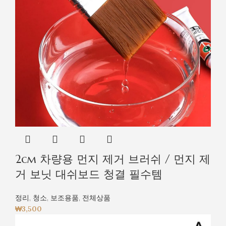
2cm 차량용 먼지 제거 브러쉬 / 먼지 제
거 보닛 대쉬보드 청결 필수템
정리
,
청소
,
보조용품
,
전체상품
₩
3,500