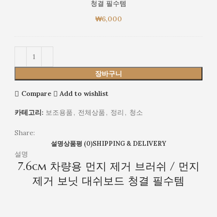
청결 필수템
대
거
쉬
₩
6,000
브
보
러
드
쉬
청
/
결
먼
필
지
장바구니
수
제
템
거
Compare
Add to wishlist
보
카테고리:
보조용품
,
전체상품
,
정리
,
청소
닛
대
Share:
쉬
설명
상품평 (0)
SHIPPING & DELIVERY
보
설명
드
7.6cm 차량용 먼지 제거 브러쉬 / 먼지
청
제거 보닛 대쉬보드 청결 필수템
결
필
수
템